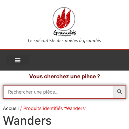
Le spécialiste des poêles à granulés
PIÈCES DÉTACHÉES
Poêles à granulés
Services clients
Questions fréquentes
Mon compte
Vous cherchez une pièce ?
Accueil
/ Produits identifiés “Wanders”
Wanders