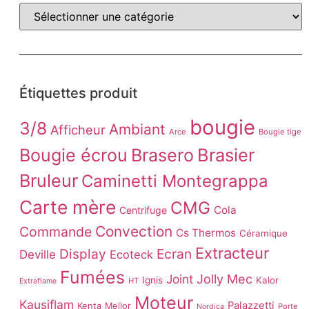
Étiquettes produit
bougie
3/8
Ambiant
Afficheur
Arce
Bougie tige
Brasier
Bougie écrou
Brasero
Bruleur
Caminetti Montegrappa
Carte mère
CMG
Cola
Centrifuge
Convection
Commande
Cs Thermos
Céramique
Extracteur
Display
Ecran
Deville
Ecoteck
Fumées
Joint
Jolly Mec
Ignis
Kalor
HT
Extraflame
Moteur
Kausiflam
Palazzetti
Kenta
Mellor
Porte
Nordica