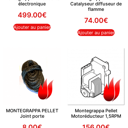
électronique
Catalyseur diffuseur de
flamme
499.00
€
74.00
€
Ajouter au panier
Ajouter au panier
MONTEGRAPPA PELLET
Montegrappa Pellet
Joint porte
Motoréducteur 1,5RPM
8.00
€
156.00
€