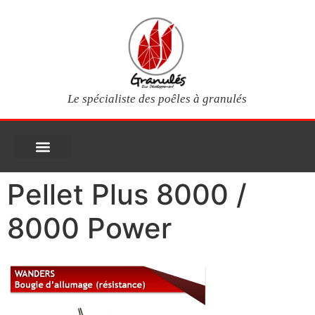
Le spécialiste des poêles à granulés
PIÈCES DÉTACHÉES
Poêles à granulés
Services clients
Questions fréquentes
Mon compte
Pellet Plus 8000 /
8000 Power