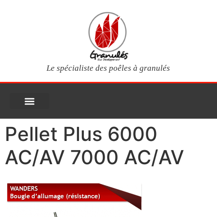
Le spécialiste des poêles à granulés
PIÈCES DÉTACHÉES
Poêles à granulés
Services clients
Questions fréquentes
Mon compte
Pellet Plus 6000
AC/AV 7000 AC/AV