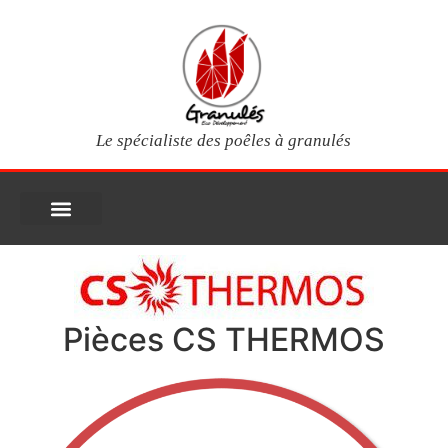
Le spécialiste des poêles à granulés
PIÈCES DÉTACHÉES
Poêles à granulés
Services clients
Questions fréquentes
Mon compte
Pièces CS THERMOS