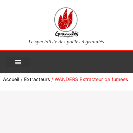
Le spécialiste des poêles à granulés
PIÈCES DÉTACHÉES
Poêles à granulés
Services clients
Questions fréquentes
Mon compte
Accueil
/
Extracteurs
/ WANDERS Extracteur de fumées