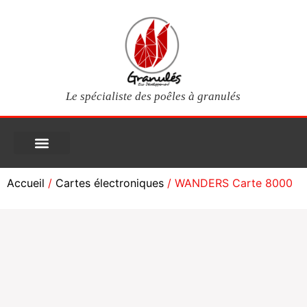
Le spécialiste des poêles à granulés
PIÈCES DÉTACHÉES
Poêles à granulés
Services clients
Questions fréquentes
Mon compte
Accueil
/
Cartes électroniques
/ WANDERS Carte 8000