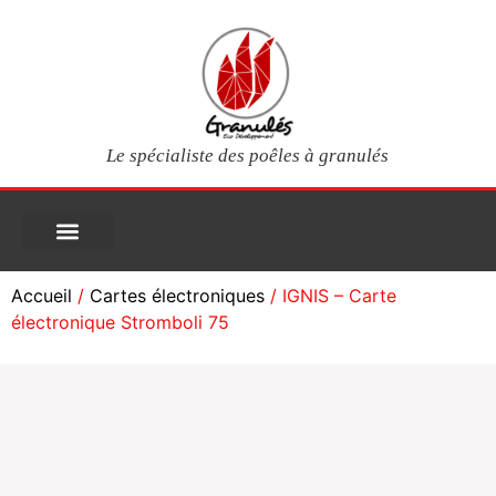
Le spécialiste des poêles à granulés
PIÈCES DÉTACHÉES
Poêles à granulés
Services clients
Questions fréquentes
Mon compte
Accueil
/
Cartes électroniques
/ IGNIS – Carte
électronique Stromboli 75