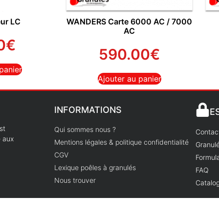
ur LC
WANDERS Carte 6000 AC / 7000
AC
0
€
590.00
€
panier
Ajouter au panier
INFORMATIONS
E
st
Qui sommes nous ?
Contac
e aux
Mentions légales & politique confidentialité
Granulé
CGV
Formula
Lexique poêles à granulés
FAQ
Nous trouver
Catalog