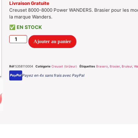
Livraison Gratuite
Creuset 8000-8000 Power WANDERS. Brasier pour les modè
la marque Wanders.
EN STOCK
Ajouter au panier
Réf
5358110004
Catégorie
Creuset (brûleur)
Étiquettes
Brasero
,
Brasier
,
Bruleur
,
Wa
Payez en 4x sans frais avec PayPal