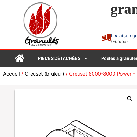
gran
Livraison g
(Europe)
PIÈCES DÉTACHÉES
Poêles à granulé
Accueil
/
Creuset (brûleur)
/ Creuset 8000-8000 Power 