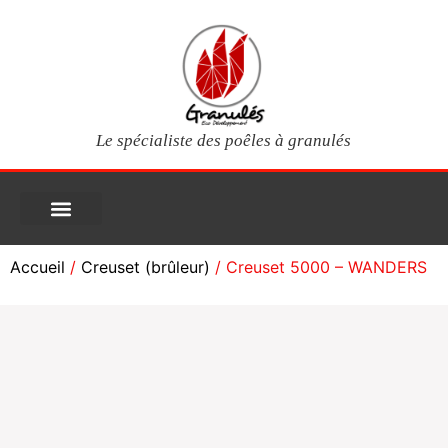
Le spécialiste des poêles à granulés
PIÈCES DÉTACHÉES
Poêles à granulés
Services clients
Questions fréquentes
Mon compte
Accueil
/
Creuset (brûleur)
/ Creuset 5000 – WANDERS