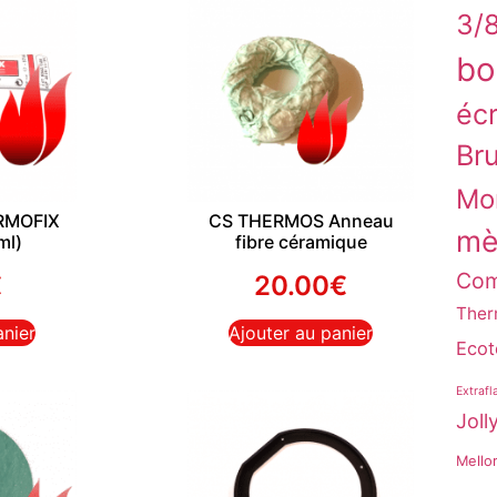
3/
bo
éc
Bru
Mo
ERMOFIX
CS THERMOS Anneau
mè
ml)
fibre céramique
Co
€
20.00
€
Ther
anier
Ajouter au panier
Ecot
Extraf
Joll
Mello