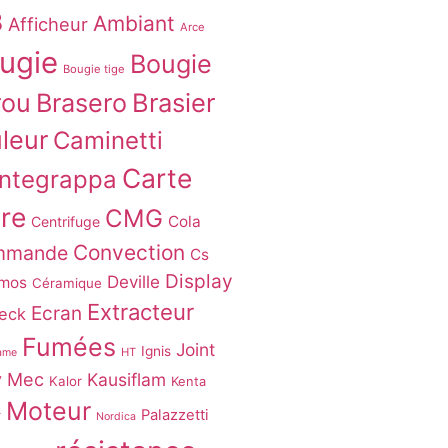
8
Ambiant
Afficheur
Arce
ugie
Bougie
Bougie tige
Brasier
rou
Brasero
leur
Caminetti
Carte
ntegrappa
re
CMG
Cola
Centrifuge
Convection
mmande
Cs
Display
Deville
mos
Céramique
Extracteur
Ecran
eck
Fumées
Joint
Ignis
HT
lame
y Mec
Kausiflam
Kalor
Kenta
Moteur
Palazzetti
r
Nordica