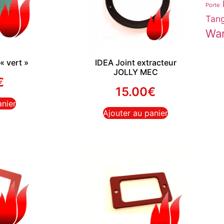
Porte
Tang
Wa
« vert »
IDEA Joint extracteur
JOLLY MEC
€
15.00
€
anier
Ajouter au panier