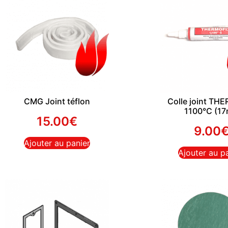
CMG Joint téflon
Colle joint TH
1100°C (17
15.00
€
9.00
Ajouter au panier
Ajouter au p