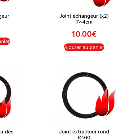
geur
Joint échangeur (x2)
7x4cm
€
10.00
€
anier
Ajouter au panier
ur des
Joint extracteur rond
Ø160