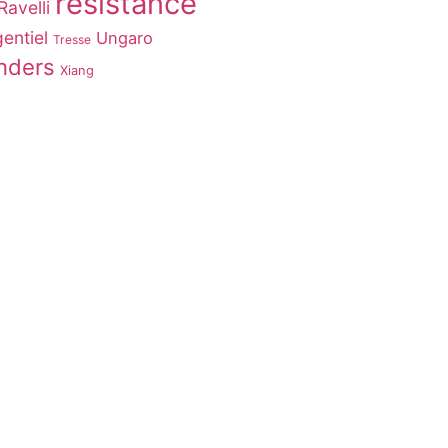
résistance
Ravelli
entiel
Ungaro
Tresse
nders
Xiang