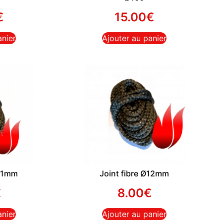
€
15.00
€
anier
Ajouter au panier
Ø11mm
Joint fibre Ø12mm
€
8.00
€
anier
Ajouter au panier