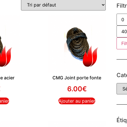
Filt
Fil
Cat
e acier
CMG Joint porte fonte
€
6.00
€
anier
Ajouter au panier
Éti