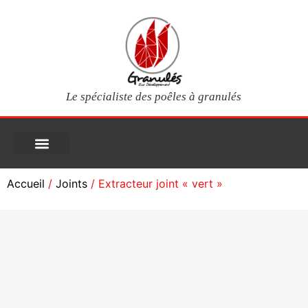
Le spécialiste des poêles à granulés
PIÈCES DÉTACHÉES
Poêles à granulés
Services clients
Questions fréquentes
Mon compte
Accueil
/
Joints
/ Extracteur joint « vert »