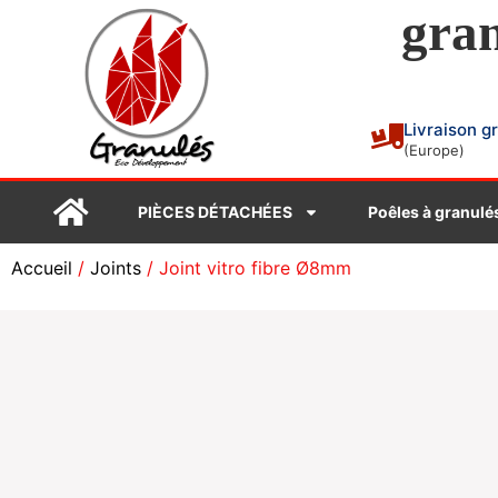
gran
Livraison g
(Europe)
PIÈCES DÉTACHÉES
Poêles à granulé
Accueil
/
Joints
/ Joint vitro fibre Ø8mm