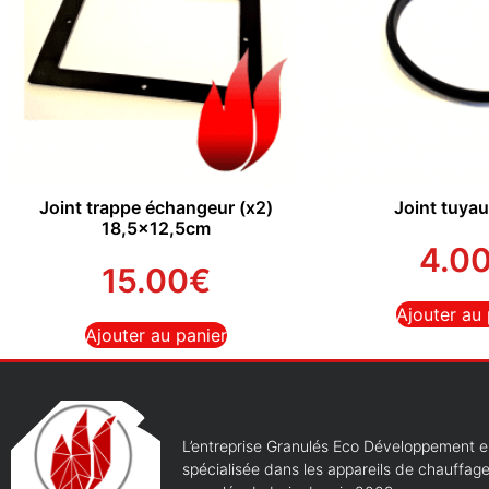
Joint trappe échangeur (x2)
Joint tuya
18,5×12,5cm
4.0
15.00
€
Ajouter au 
Ajouter au panier
L’entreprise Granulés Eco Développement e
spécialisée dans les appareils de chauffag