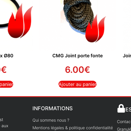
ux Ø80
CMG Joint porte fonte
Joi
0
€
6.00
€
panier
Ajouter au panier
INFORMATIONS
E
st
Qui sommes nous ?
Contac
e aux
Mentions légales & politique confidentialité
Granulé