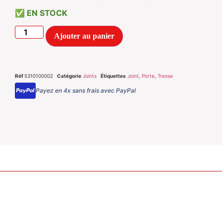
EN STOCK
Ajouter au panier
Réf
5310100002
Catégorie
Joints
Étiquettes
Joint
,
Porte
,
Tresse
Payez en 4x sans frais avec PayPal