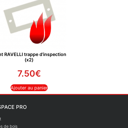
nt RAVELLI trappe d’inspection
(x2)
7.50
€
Ajouter au panier
SPACE PRO
t
s de bois