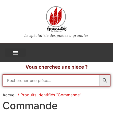
Le spécialiste des poêles à granulés
PIÈCES DÉTACHÉES
Poêles à granulés
Services clients
Questions fréquentes
Mon compte
Vous cherchez une pièce ?
Accueil
/ Produits identifiés “Commande”
Commande