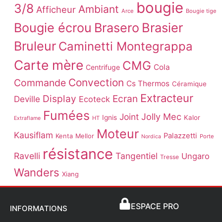
bougie
3/8
Ambiant
Afficheur
Arce
Bougie tige
Brasier
Bougie écrou
Brasero
Bruleur
Caminetti Montegrappa
Carte mère
CMG
Cola
Centrifuge
Convection
Commande
Cs Thermos
Céramique
Extracteur
Display
Ecran
Deville
Ecoteck
Fumées
Joint
Jolly Mec
Ignis
Kalor
HT
Extraflame
Moteur
Kausiflam
Palazzetti
Kenta
Mellor
Porte
Nordica
résistance
Ravelli
Tangentiel
Ungaro
Tresse
Wanders
Xiang
ESPACE PRO
INFORMATIONS