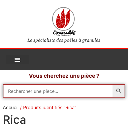
Le spécialiste des poêles à granulés
PIÈCES DÉTACHÉES
Poêles à granulés
Services clients
Questions fréquentes
Mon compte
Vous cherchez une pièce ?
Accueil
/ Produits identifiés “Rica”
Rica