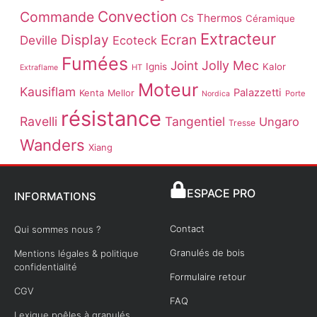
Convection
Commande
Cs Thermos
Céramique
Extracteur
Display
Ecran
Deville
Ecoteck
Fumées
Joint
Jolly Mec
Ignis
Kalor
HT
Extraflame
Moteur
Kausiflam
Palazzetti
Kenta
Mellor
Porte
Nordica
résistance
Ravelli
Tangentiel
Ungaro
Tresse
Wanders
Xiang
ESPACE PRO
INFORMATIONS
Contact
Qui sommes nous ?
Granulés de bois
Mentions légales & politique
confidentialité
Formulaire retour
CGV
FAQ
Lexique poêles à granulés