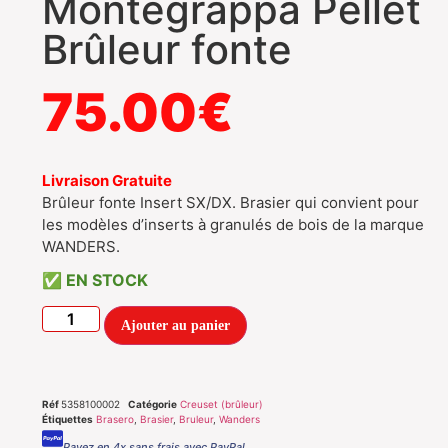
Montegrappa Pellet
Brûleur fonte
75.00
€
Livraison Gratuite
Brûleur fonte Insert SX/DX. Brasier qui convient pour
les modèles d’inserts à granulés de bois de la marque
WANDERS.
EN STOCK
Ajouter au panier
Réf
5358100002
Catégorie
Creuset (brûleur)
Étiquettes
Brasero
,
Brasier
,
Bruleur
,
Wanders
Payez en 4x sans frais avec PayPal