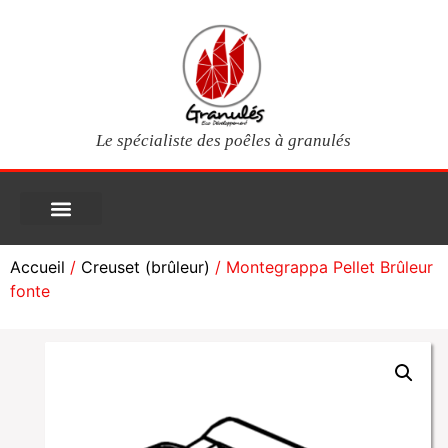
Le spécialiste des poêles à granulés
PIÈCES DÉTACHÉES
Poêles à granulés
Services clients
Questions fréquentes
Mon compte
Accueil
/
Creuset (brûleur)
/ Montegrappa Pellet Brûleur
fonte