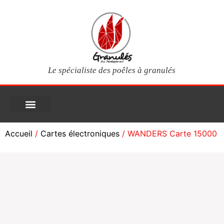
Le spécialiste des poêles à granulés
PIÈCES DÉTACHÉES
Poêles à granulés
Services clients
Questions fréquentes
Mon compte
Accueil
/
Cartes électroniques
/ WANDERS Carte 15000