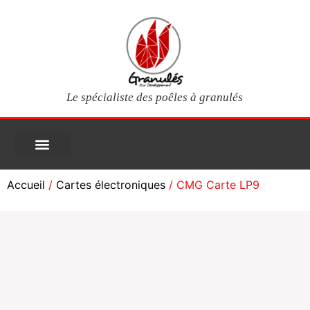
Le spécialiste des poêles à granulés
PIÈCES DÉTACHÉES
Poêles à granulés
Services clients
Questions fréquentes
Mon compte
Accueil
/
Cartes électroniques
/ CMG Carte LP9