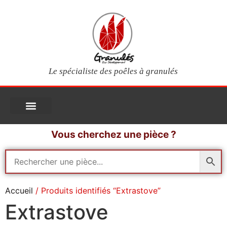
Le spécialiste des poêles à granulés
PIÈCES DÉTACHÉES
Poêles à granulés
Services clients
Questions fréquentes
Mon compte
Vous cherchez une pièce ?
Accueil
/ Produits identifiés “Extrastove”
Extrastove