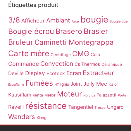
Étiquettes produit
bougie
3/8
Ambiant
Afficheur
Arce
Bougie tige
Brasier
Bougie écrou
Brasero
Bruleur
Caminetti Montegrappa
Carte mère
CMG
Cola
Centrifuge
Convection
Commande
Cs Thermos
Céramique
Extracteur
Display
Ecran
Deville
Ecoteck
Fumées
Joint
Jolly Mec
Ignis
Kalor
HT
Extraflame
Moteur
Kausiflam
Palazzetti
Kenta
Mellor
Porte
Nordica
résistance
Ravelli
Tangentiel
Ungaro
Tresse
Wanders
Xiang