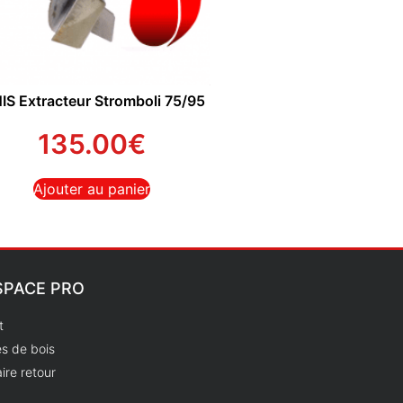
IS Extracteur Stromboli 75/95
135.00
€
Ajouter au panier
SPACE PRO
t
s de bois
ire retour