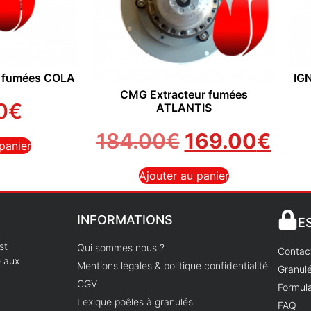
e fumées COLA
IGN
CMG Extracteur fumées
0
€
ATLANTIS
184.00
€
169.00
€
panier
Ajouter au panier
INFORMATIONS
E
st
Qui sommes nous ?
Contac
e aux
Mentions légales & politique confidentialité
Granulé
CGV
Formula
Lexique poêles à granulés
FAQ