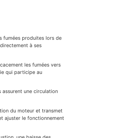
es fumées produites lors de
 directement à ses
ficacement les fumées vers
ie qui participe au
 assurent une circulation
tation du moteur et transmet
et ajuster le fonctionnement
stion, une baisse des