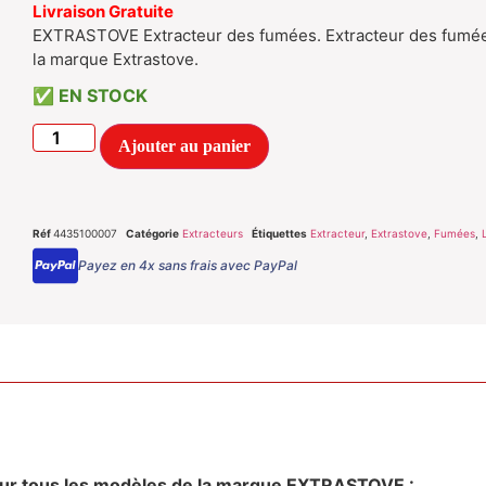
Livraison Gratuite
EXTRASTOVE Extracteur des fumées. Extracteur des fumées
la marque Extrastove.
EN STOCK
Ajouter au panier
Réf
4435100007
Catégorie
Extracteurs
Étiquettes
Extracteur
,
Extrastove
,
Fumées
,
Payez en 4x sans frais avec PayPal
ur tous les modèles de la marque EXTRASTOVE :