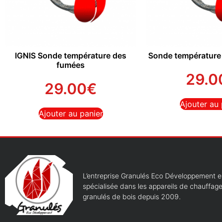
IGNIS Sonde température des
Sonde températur
fumées
29.0
29.00
€
Ajouter au 
Ajouter au panier
L’entreprise Granulés Eco Développement e
spécialisée dans les appareils de chauffag
granulés de bois depuis 2009.