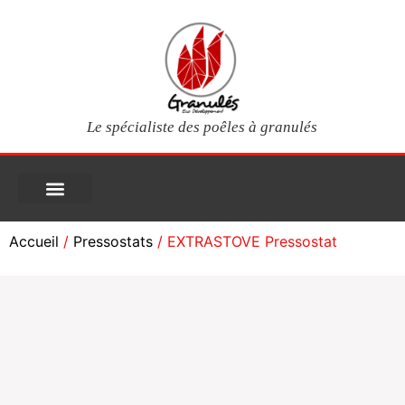
Le spécialiste des poêles à granulés
PIÈCES DÉTACHÉES
Poêles à granulés
Services clients
Questions fréquentes
Mon compte
Accueil
/
Pressostats
/ EXTRASTOVE Pressostat