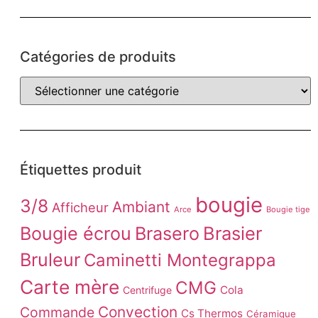
Catégories de produits
Étiquettes produit
bougie
3/8
Ambiant
Afficheur
Arce
Bougie tige
Brasier
Bougie écrou
Brasero
Bruleur
Caminetti Montegrappa
Carte mère
CMG
Cola
Centrifuge
Convection
Commande
Cs Thermos
Céramique