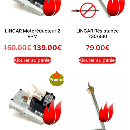
LINCAR Motoréducteur 2
LINCAR Résistance
RPM
730/930
150.00
€
139.00
€
79.00
€
Ajouter au panier
Ajouter au panier
Promo !