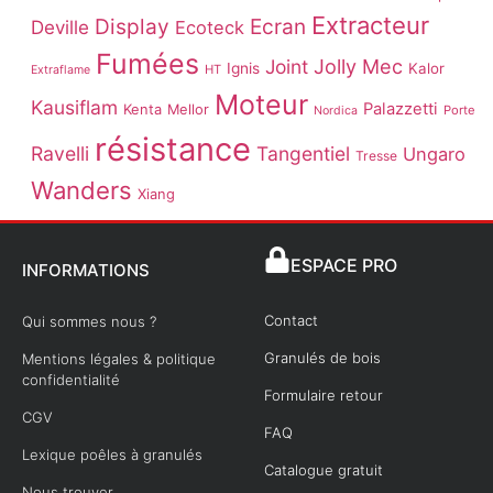
Extracteur
Display
Ecran
Deville
Ecoteck
Fumées
Joint
Jolly Mec
Ignis
Kalor
HT
Extraflame
Moteur
Kausiflam
Palazzetti
Kenta
Mellor
Porte
Nordica
résistance
Ravelli
Tangentiel
Ungaro
Tresse
Wanders
Xiang
ESPACE PRO
INFORMATIONS
Contact
Qui sommes nous ?
Granulés de bois
Mentions légales & politique
confidentialité
Formulaire retour
CGV
FAQ
Lexique poêles à granulés
Catalogue gratuit
Nous trouver