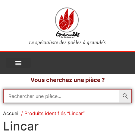
Le spécialiste des poêles à granulés
PIÈCES DÉTACHÉES
Poêles à granulés
Services clients
Questions fréquentes
Mon compte
Vous cherchez une pièce ?
Accueil
/ Produits identifiés “Lincar”
Lincar