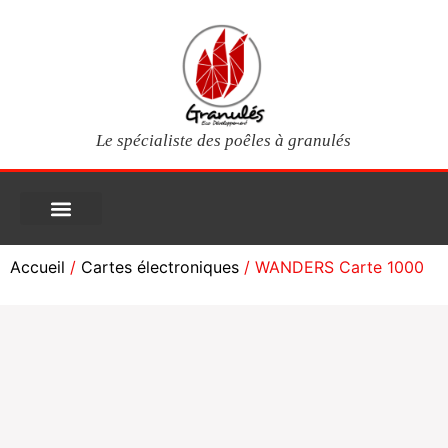
Le spécialiste des poêles à granulés
PIÈCES DÉTACHÉES
Poêles à granulés
Services clients
Questions fréquentes
Mon compte
Accueil
/
Cartes électroniques
/ WANDERS Carte 1000