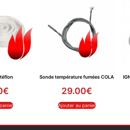
téflon
Sonde température fumées COLA
IG
0
€
29.00
€
panier
Ajouter au panier