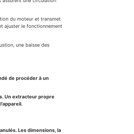
 assurent une circulation
tation du moteur et transmet
et ajuster le fonctionnement
stion, une baisse des
andé de procéder à un
es. Un extracteur propre
’appareil.
ranulés. Les dimensions, la