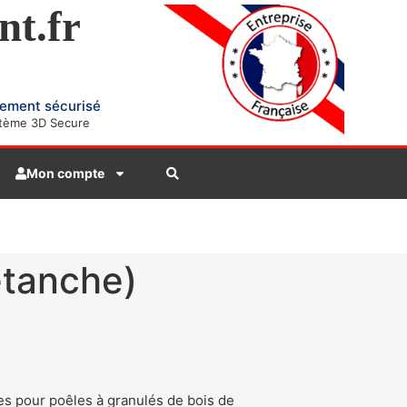
nt.fr
ement sécurisé
tème 3D Secure
Mon compte
étanche)
es pour poêles à granulés de bois de