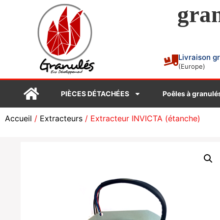
gran
Livraison g
(Europe)
PIÈCES DÉTACHÉES
Poêles à granulé
Accueil
/
Extracteurs
/ Extracteur INVICTA (étanche)