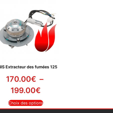
NIS Extracteur des fumées 125
170.00
€
–
199.00
€
Choix des options