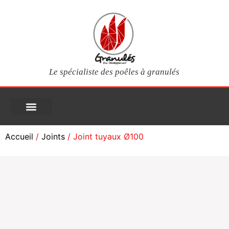
Le spécialiste des poêles à granulés
PIÈCES DÉTACHÉES
Poêles à granulés
Services clients
Questions fréquentes
Mon compte
Accueil
/
Joints
/ Joint tuyaux Ø100