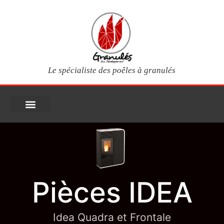
Le spécialiste des poêles à granulés
PIÈCES DÉTACHÉES
Poêles à granulés
Services clients
Questions fréquentes
Mon compte
Pièces IDEA
Idea Quadra et Frontale