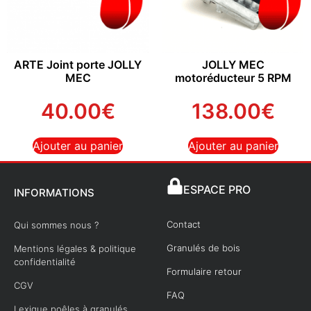
ARTE Joint porte JOLLY
JOLLY MEC
MEC
motoréducteur 5 RPM
40.00
€
138.00
€
Ajouter au panier
Ajouter au panier
ESPACE PRO
INFORMATIONS
Contact
Qui sommes nous ?
Granulés de bois
Mentions légales & politique
confidentialité
Formulaire retour
CGV
FAQ
Lexique poêles à granulés