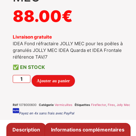
88.00
€
Livraison gratuite
IDEA Fond réfractaire JOLLY MEC pour les poêles à
granulés JOLLY MEC IDEA Quarda et IDEA Frontale
référence TAV/7
EN STOCK
Ajouter au panier
Réf
1078000600
Catégorie
Vermiculites
Étiquettes
Fireflector
,
Firex
,
Jolly Mec
Payez en 4x sans frais avec PayPal
Description
Informations complémentaires