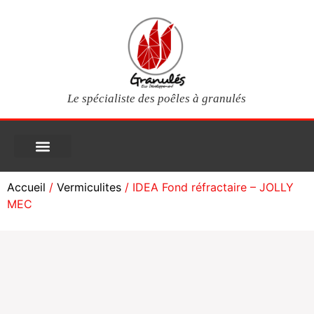
Le spécialiste des poêles à granulés
PIÈCES DÉTACHÉES
Poêles à granulés
Services clients
Questions fréquentes
Mon compte
Accueil
/
Vermiculites
/ IDEA Fond réfractaire – JOLLY
MEC