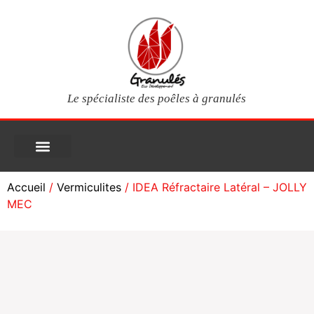
Le spécialiste des poêles à granulés
PIÈCES DÉTACHÉES
Poêles à granulés
Services clients
Questions fréquentes
Mon compte
Accueil
/
Vermiculites
/ IDEA Réfractaire Latéral – JOLLY
MEC