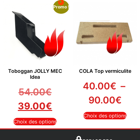
Promo !
Toboggan JOLLY MEC
COLA Top vermiculite
Idea
40.00
€
–
54.00
€
90.00
€
39.00
€
Choix des options
Choix des options