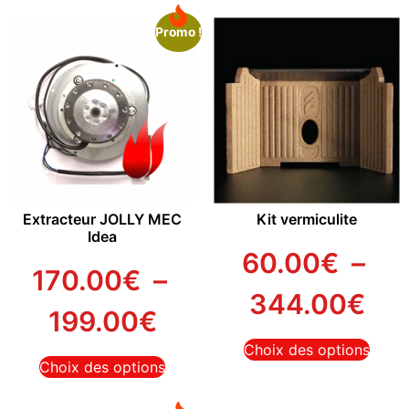
Promo !
Extracteur JOLLY MEC
Kit vermiculite
Idea
60.00
€
–
170.00
€
–
344.00
€
199.00
€
Choix des options
Choix des options