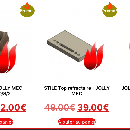
Promo !
Promo !
 JOLLY MEC
STILE Top réfractaire – JOLLY
JOL
/8/2
MEC
2.00
€
49.00
€
39.00
€
panier
Ajouter au panier