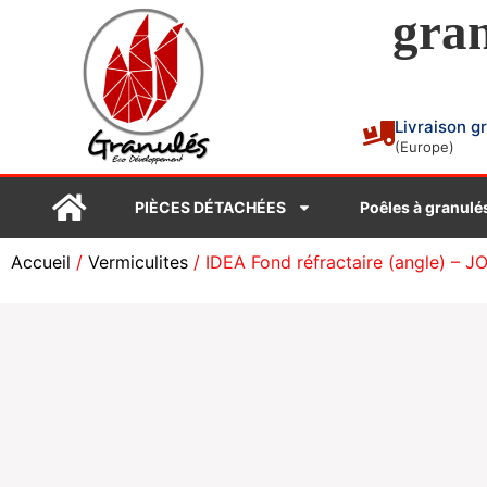
gran
Livraison g
(Europe)
PIÈCES DÉTACHÉES
Poêles à granulé
Accueil
/
Vermiculites
/ IDEA Fond réfractaire (angle) – 