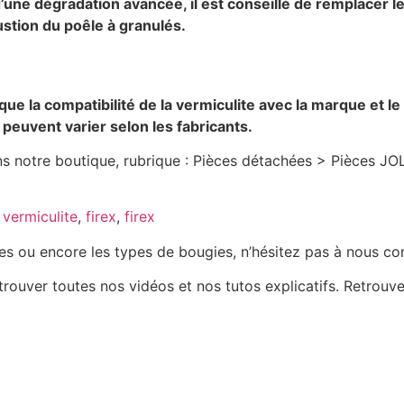
 d’une dégradation avancée, il est conseillé de remplacer 
stion du poêle à granulés.
ue la compatibilité de la vermiculite avec la marque et l
peuvent varier selon les fabricants.
 notre boutique, rubrique : Pièces détachées > Pièces JO
t vermiculite
,
firex
,
firex
nces ou encore les types de bougies, n’hésitez pas à nous co
uver toutes nos vidéos et nos tutos explicatifs. Retrouve