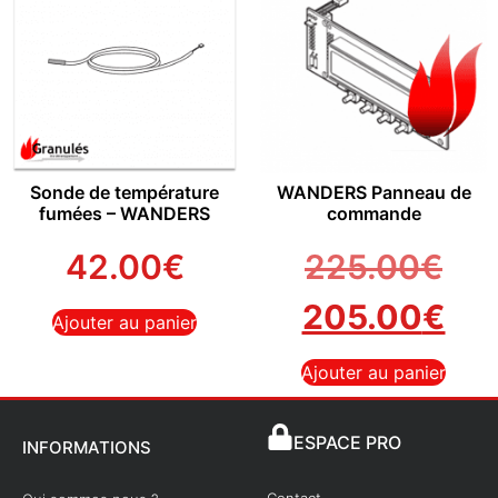
Sonde de température
WANDERS Panneau de
fumées – WANDERS
commande
42.00
€
225.00
€
205.00
€
Ajouter au panier
Ajouter au panier
ESPACE PRO
INFORMATIONS
Contact