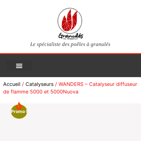
Le spécialiste des poêles à granulés
PIÈCES DÉTACHÉES
Poêles à granulés
Services clients
Questions fréquentes
Mon compte
Accueil
/
Catalyseurs
/ WANDERS – Catalyseur diffuseur
de flamme 5000 et 5000Nuova
Promo !