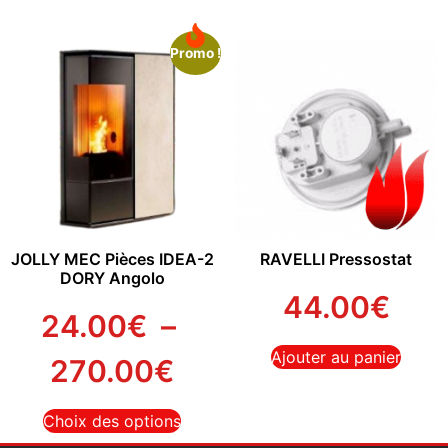
Promo !
JOLLY MEC Pièces IDEA-2
RAVELLI Pressostat
DORY Angolo
44.00
€
24.00
€
–
Ajouter au panier
270.00
€
Choix des options