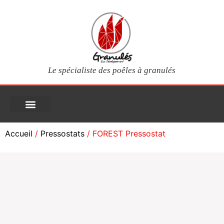
Le spécialiste des poêles à granulés
PIÈCES DÉTACHÉES
Poêles à granulés
Services clients
Questions fréquentes
Mon compte
Accueil
/
Pressostats
/ FOREST Pressostat