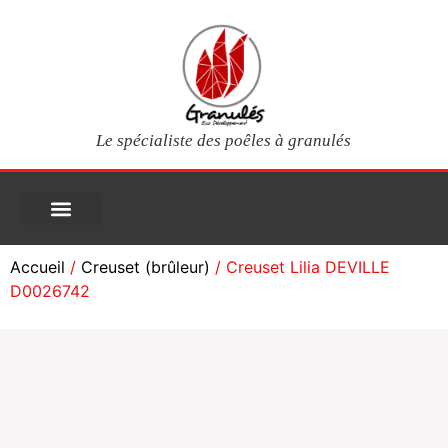
Le spécialiste des poêles à granulés
PIÈCES DÉTACHÉES
Poêles à granulés
Services clients
Questions fréquentes
Mon compte
Accueil
/
Creuset (brûleur)
/ Creuset Lilia DEVILLE
D0026742