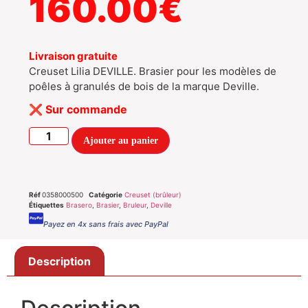
160.00
€
Livraison gratuite
Creuset Lilia DEVILLE. Brasier pour les modèles de
poêles à granulés de bois de la marque Deville.
Sur commande
Ajouter au panier
Réf
0358000500
Catégorie
Creuset (brûleur)
Étiquettes
Brasero
,
Brasier
,
Bruleur
,
Deville
Payez en 4x sans frais avec PayPal
Description