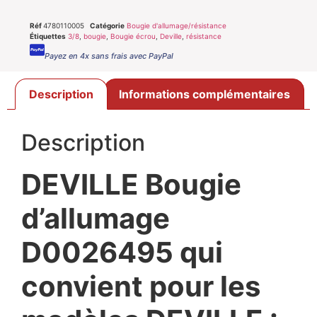
Réf
4780110005
Catégorie
Bougie d'allumage/résistance
Étiquettes
3/8
,
bougie
,
Bougie écrou
,
Deville
,
résistance
Payez en 4x sans frais avec PayPal
Description
Informations complémentaires
Description
DEVILLE Bougie
d’allumage
D0026495 qui
convient pour les