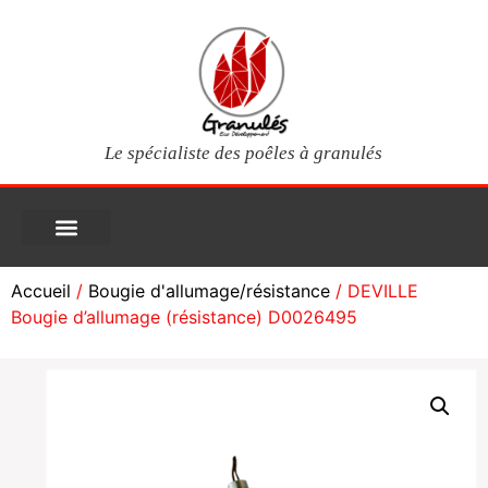
Le spécialiste des poêles à granulés
PIÈCES DÉTACHÉES
Poêles à granulés
Services clients
Questions fréquentes
Mon compte
Accueil
/
Bougie d'allumage/résistance
/ DEVILLE
Bougie d’allumage (résistance) D0026495