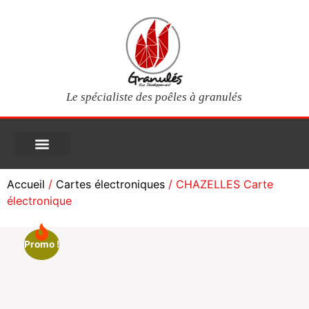
Le spécialiste des poêles à granulés
PIÈCES DÉTACHÉES
Poêles à granulés
Services clients
Questions fréquentes
Mon compte
Accueil
/
Cartes électroniques
/ CHAZELLES Carte
électronique
Promo !