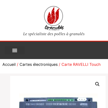
Le spécialiste des poêles à granulés
PIÈCES DÉTACHÉES
Poêles à granulés
Services clients
Questions fréquentes
Mon compte
Accueil
/
Cartes électroniques
/ Carte RAVELLI Touch