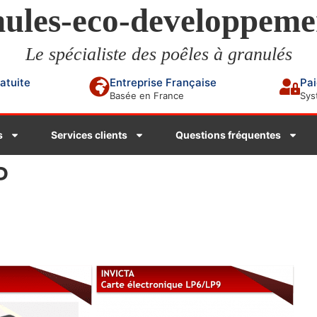
ules-eco-developpeme
Le spécialiste des poêles à granulés
ratuite
Entreprise Française
Pai
Basée en France
Sys
s
Services clients
Questions fréquentes
P