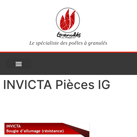
Le spécialiste des poêles à granulés
PIÈCES DÉTACHÉES
Poêles à granulés
Services clients
Questions fréquentes
Mon compte
INVICTA Pièces IG
INVICTA Pièces IG