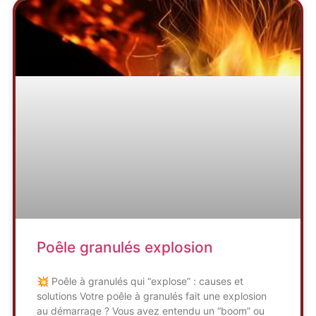
Poêle granulés explosion
💥 Poêle à granulés qui “explose” : causes et
solutions Votre poêle à granulés fait une explosion
au démarrage ? Vous avez entendu un “boom” ou