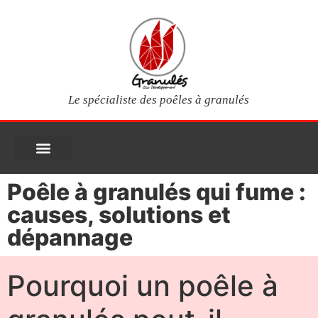
Le spécialiste des poêles à granulés
PIÈCES DÉTACHÉES
Poêles à granulés
Services clients
Questions fréquentes
Mon compte
Poêle à granulés qui fume :
causes, solutions et
dépannage
Pourquoi un poêle à