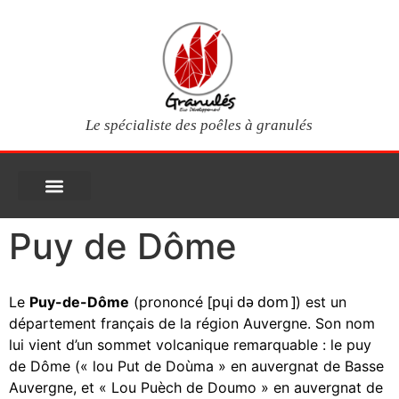
Le spécialiste des poêles à granulés
PIÈCES DÉTACHÉES
Poêles à granulés
Services clients
Questions fréquentes
Mon compte
Puy de Dôme
[
p
ɥ
i
d
ə
d
o
m
]
Le
Puy-de-Dôme
(
prononcé
) est un
département français
de la
région
Auvergne
. Son nom
lui vient d’un sommet volcanique remarquable : le
puy
de Dôme
(« lou Put de Doùma » en
auvergnat
de Basse
Auvergne, et « Lou Puèch de Doumo » en auvergnat de