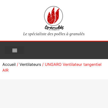
Le spécialiste des poêles à granulés
PIÈCES DÉTACHÉES
Poêles à granulés
Services clients
Questions fréquentes
Mon compte
Accueil
/
Ventilateurs
/ UNGARO Ventilateur tangentiel
AIR