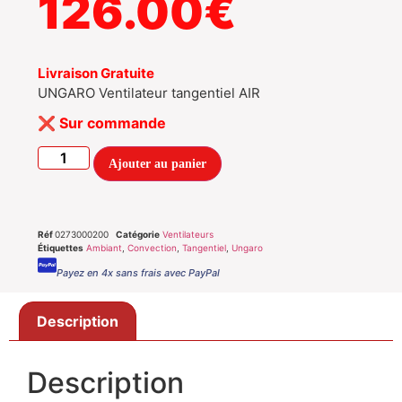
126.00
€
Livraison Gratuite
UNGARO Ventilateur tangentiel AIR
Sur commande
Ajouter au panier
Réf
0273000200
Catégorie
Ventilateurs
Étiquettes
Ambiant
,
Convection
,
Tangentiel
,
Ungaro
Payez en 4x sans frais avec PayPal
Description
Description