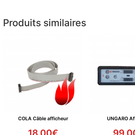
Produits similaires
COLA Câble afficheur
UNGARO Aff
18.00
€
99.0