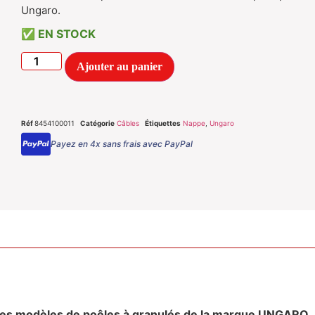
Ungaro.
EN STOCK
Ajouter au panier
Réf
8454100011
Catégorie
Câbles
Étiquettes
Nappe
,
Ungaro
Payez en 4x sans frais avec PayPal
 les modèles de poêles à granulés de la marque UNGARO