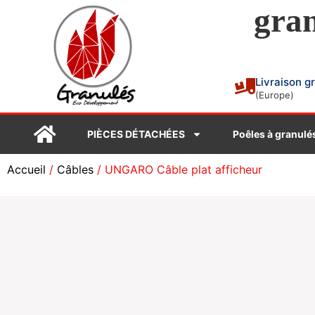
gran
Livraison g
(Europe)
PIÈCES DÉTACHÉES
Poêles à granulé
Accueil
/
Câbles
/ UNGARO Câble plat afficheur