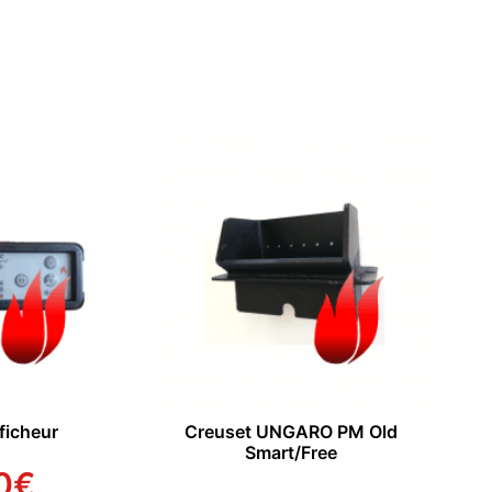
icheur
Creuset UNGARO PM Old
Smart/Free
0
€