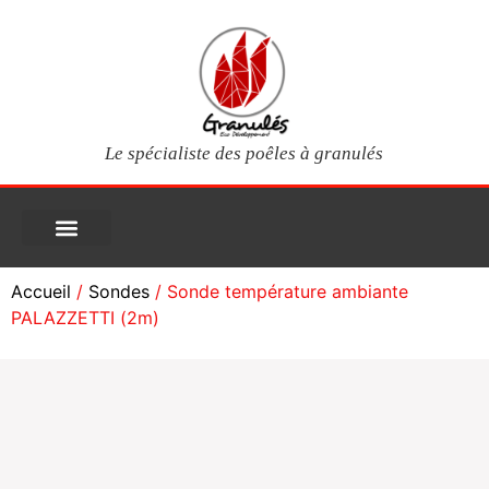
Le spécialiste des poêles à granulés
PIÈCES DÉTACHÉES
Poêles à granulés
Services clients
Questions fréquentes
Mon compte
Accueil
/
Sondes
/ Sonde température ambiante
PALAZZETTI (2m)