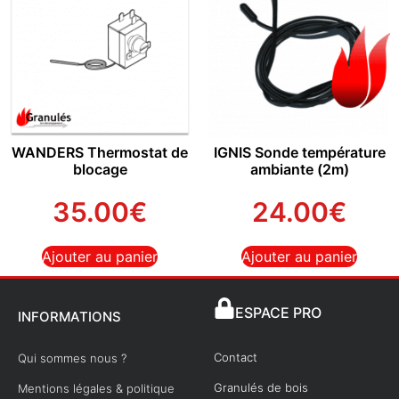
WANDERS Thermostat de
IGNIS Sonde température
blocage
ambiante (2m)
35.00
€
24.00
€
Ajouter au panier
Ajouter au panier
ESPACE PRO
INFORMATIONS
Contact
Qui sommes nous ?
Granulés de bois
Mentions légales & politique