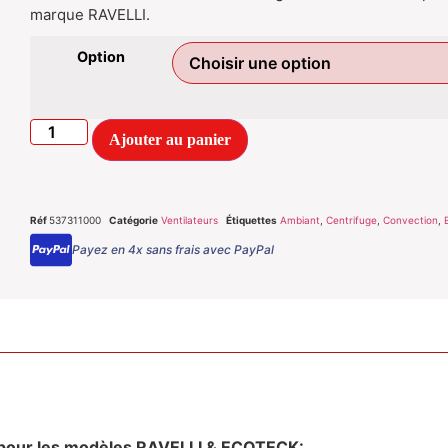
marque RAVELLI.
Option
Ajouter au panier
Réf
537311000
Catégorie
Ventilateurs
Étiquettes
Ambiant
,
Centrifuge
,
Convection
,
Payez en 4x sans frais avec PayPal
t pour les modèles RAVELLI & ECOTECK: