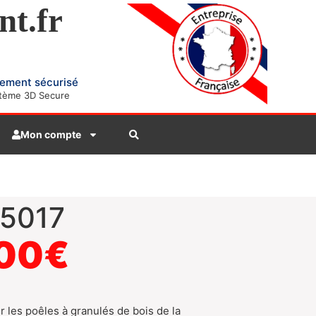
nt.fr
ement sécurisé
tème 3D Secure
Mon compte
55017
00
€
r les poêles à granulés de bois de la