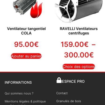
Ventilateur tangentiel
RAVELLI Ventilateurs
COLA
centrifuges
95.00
€
159.00
€
–
300.00
€
Ajouter au panier
Choix des options
ESPACE PRO
INFORMATIONS
Contact
Qui sommes nous ?
Granulés de bois
Mentions légales & politique