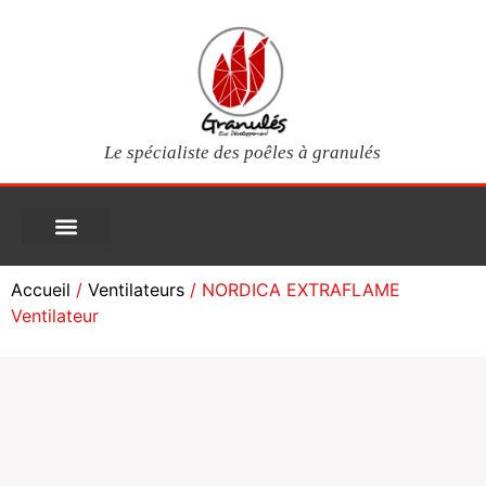
Le spécialiste des poêles à granulés
PIÈCES DÉTACHÉES
Poêles à granulés
Services clients
Questions fréquentes
Mon compte
Accueil
/
Ventilateurs
/ NORDICA EXTRAFLAME
Ventilateur