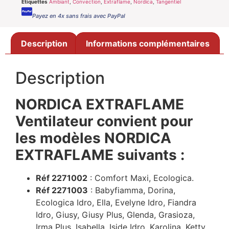
Étiquettes
Ambiant
,
Convection
,
Extraflame
,
Nordica
,
Tangentiel
Payez en 4x sans frais avec PayPal
Description
Informations complémentaires
Description
NORDICA EXTRAFLAME
Ventilateur convient pour
les modèles NORDICA
EXTRAFLAME suivants :
Réf 2271002
: Comfort Maxi, Ecologica.
Réf 2271003
: Babyfiamma, Dorina,
Ecologica Idro, Ella, Evelyne Idro, Fiandra
Idro, Giusy, Giusy Plus, Glenda, Grasioza,
Irma Plus, Isabella, Iside Idro, Karolina, Ketty,