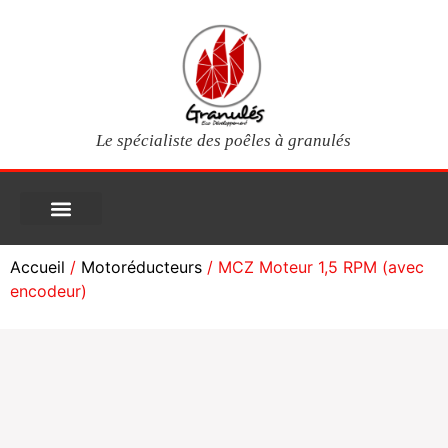
Le spécialiste des poêles à granulés
PIÈCES DÉTACHÉES
Poêles à granulés
Services clients
Questions fréquentes
Mon compte
Accueil
/
Motoréducteurs
/ MCZ Moteur 1,5 RPM (avec
encodeur)