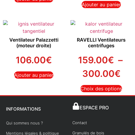
Ajouter au panier
Ventilateur Palazzetti
RAVELLI Ventilateurs
(moteur droite)
centrifuges
106.00
€
159.00
€
–
300.00
€
Ajouter au panier
Choix des options
ESPACE PRO
INFORMATIONS
Contact
Qui sommes nous ?
Granulés de bois
Mentions légales & politique