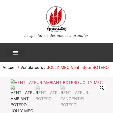
Le spécialiste des poêles à granulés
PIÈCES DÉTACHÉES
Poêles à granulés
Services clients
Questions fréquentes
Mon compte
Accueil
/
Ventilateurs
/ JOLLY MEC Ventilateur BOTERO