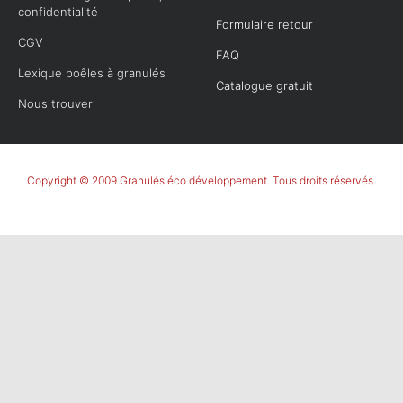
confidentialité
Formulaire retour
CGV
FAQ
Lexique poêles à granulés
Catalogue gratuit
Nous trouver
Copyright © 2009 Granulés éco développement. Tous droits réservés.