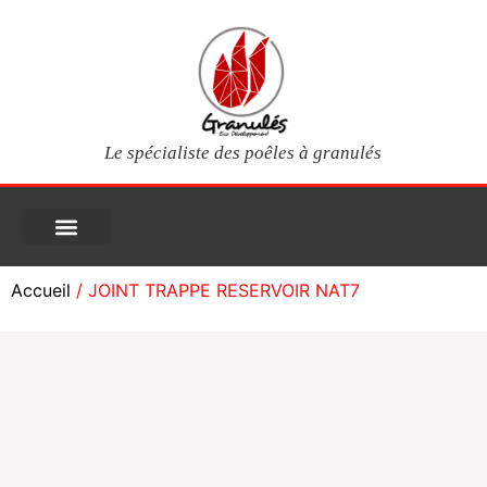
Le spécialiste des poêles à granulés
PIÈCES DÉTACHÉES
Poêles à granulés
Services clients
Questions fréquentes
Mon compte
Accueil
/ JOINT TRAPPE RESERVOIR NAT7