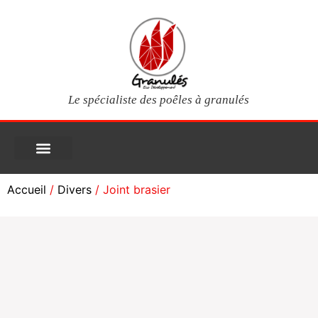
Le spécialiste des poêles à granulés
PIÈCES DÉTACHÉES
Poêles à granulés
Services clients
Questions fréquentes
Mon compte
Accueil
/
Divers
/ Joint brasier