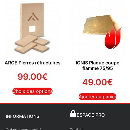
ARCE Pierres réfractaires
IGNIS Plaque coupe
flamme 75/95
99.00
€
49.00
€
Choix des options
Ajouter au panier
ESPACE PRO
INFORMATIONS
Contact
Qui sommes nous ?