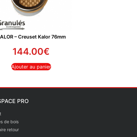
ALOR – Creuset Kalor 76mm
144.00
€
Ajouter au panier
SPACE PRO
t
s de bois
ire retour