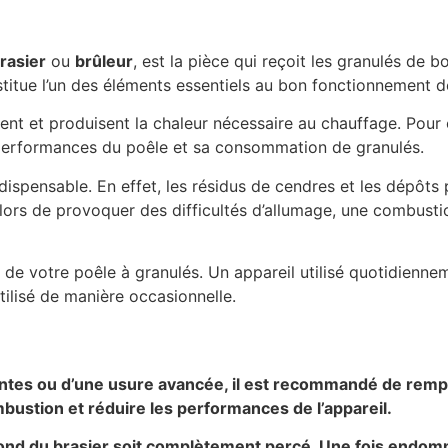
rasier
ou
brûleur
, est la pièce qui reçoit les granulés de b
stitue l’un des éléments essentiels au bon fonctionnement de
ment et produisent la chaleur nécessaire au chauffage. Pour 
s performances du poêle et sa consommation de granulés.
dispensable. En effet, les résidus de cendres et les dépôts
ue alors de provoquer des difficultés d’allumage, une combus
on de votre poêle à granulés. Un appareil utilisé quotidienn
ilisé de manière occasionnelle.
antes ou d’une usure avancée, il est recommandé de rempla
mbustion et réduire les performances de l’appareil.
 fond du brasier soit complètement percé. Une fois endom