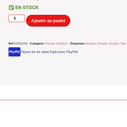
EN STOCK
Ajouter au panier
Réf
02580008
Catégorie
Creuset (brûleur)
Étiquettes
Brasero
,
Brasier
,
Bruleur
,
Skia
Payez en 4x sans frais avec PayPal