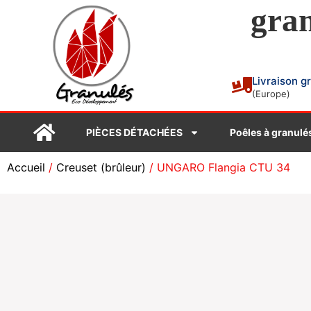
gran
Livraison g
(Europe)
PIÈCES DÉTACHÉES
Poêles à granulé
Accueil
/
Creuset (brûleur)
/ UNGARO Flangia CTU 34