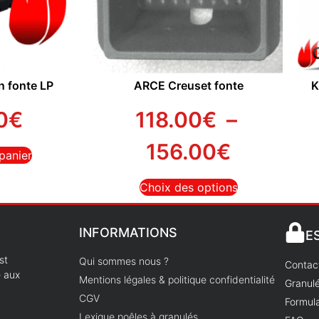
n fonte LP
ARCE Creuset fonte
K
0
€
118.00
€
–
156.00
€
panier
Choix des options
INFORMATIONS
E
st
Qui sommes nous ?
Contac
e aux
Mentions légales & politique confidentialité
Granulé
CGV
Formula
Lexique poêles à granulés