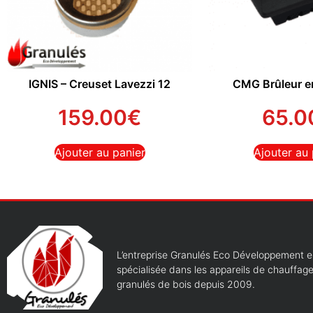
IGNIS – Creuset Lavezzi 12
CMG Brûleur e
159.00
€
65.0
Ajouter au panier
Ajouter au 
L’entreprise Granulés Eco Développement e
spécialisée dans les appareils de chauffag
granulés de bois depuis 2009.