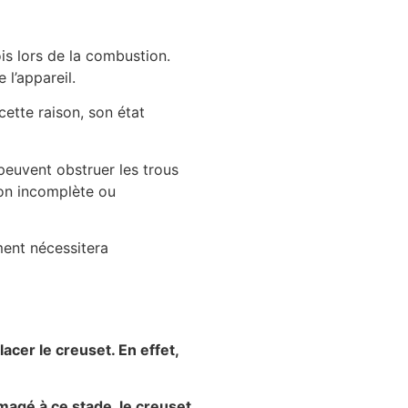
ois lors de la combustion.
 l’appareil.
cette raison, son état
 peuvent obstruer les trous
tion incomplète ou
ement nécessitera
cer le creuset. En effet,
magé à ce stade, le creuset