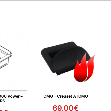
000 Power –
CMG – Creuset ATOMO
RS
69.00
€