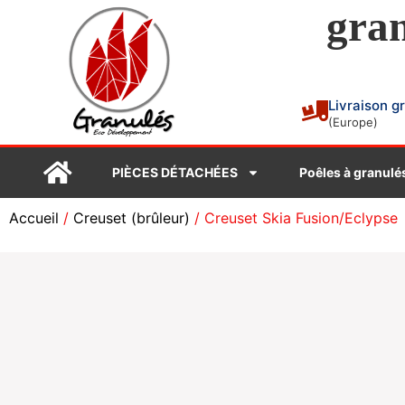
gran
Livraison g
(Europe)
PIÈCES DÉTACHÉES
Poêles à granulé
Accueil
/
Creuset (brûleur)
/ Creuset Skia Fusion/Eclypse