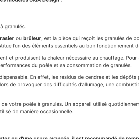
à granulés.
rasier
ou
brûleur
, est la pièce qui reçoit les granulés de b
stitue l’un des éléments essentiels au bon fonctionnement de
ment et produisent la chaleur nécessaire au chauffage. Pour 
s performances du poêle et sa consommation de granulés.
dispensable. En effet, les résidus de cendres et les dépôts
ue alors de provoquer des difficultés d’allumage, une combus
on de votre poêle à granulés. Un appareil utilisé quotidienn
ilisé de manière occasionnelle.
antes ou d’une usure avancée, il est recommandé de rempla