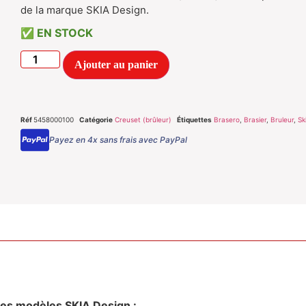
de la marque SKIA Design.
EN STOCK
Ajouter au panier
Réf
5458000100
Catégorie
Creuset (brûleur)
Étiquettes
Brasero
,
Brasier
,
Bruleur
,
Sk
Payez en 4x sans frais avec PayPal
 les modèles SKIA Design :