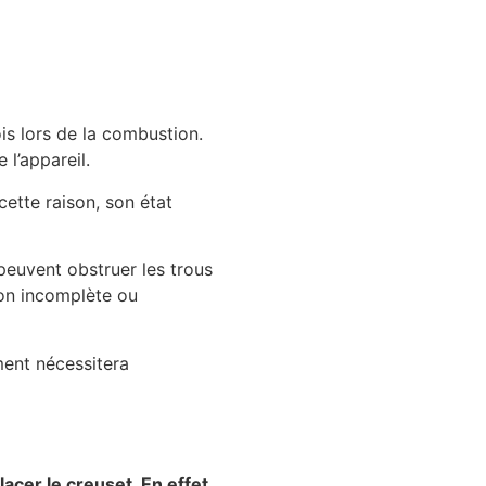
ois lors de la combustion.
 l’appareil.
cette raison, son état
 peuvent obstruer les trous
tion incomplète ou
ement nécessitera
cer le creuset. En effet,